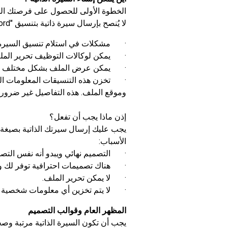
الخطوة الأولى للحصول على فرصتك المهن
لا يُنصح بإرسال سيرة ذاتية بتنسيق "Word" أو "نص" أو "صورة"، لأنها تبدو غير مهنية وقد تؤدي أيضًا إلى:
· مشكلات في استلام تنسيق السيرة ال
· يمكن لوكالات التوظيف تحرير المل
· يمكن عرض الملف بشكل مختلف على ال
· تخزن هذه التنسيقات المعلومات ال
وموقع الملف. هذه التفاصيل غير ضرورية
إذن ماذا يجب أن تفعل؟
الأسباب:
· التصميم نهائي ويبدو أنه نفس التصم
· هناك تصميمات احترافية توفر لك وقتًا
· لا يمكن تحرير الملف.
· لا يتم تخزين أي معلومات شخصية 
المظهر العام وقوالب التصميم
يجب أن تكون السيرة الذاتية مرتبة وصح