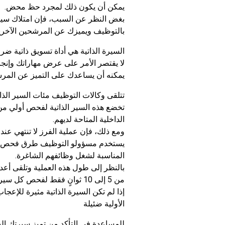
يمكن أن يكون ذلك لمجرد حظ محض.
بغض النظر عن السبب، فإن امتلاك سيرة 
بالتوظيف ويميزك عن المرشحين الآخري
السيرة الذاتية هي أداة تسويق ذاتية ض
لا يقتصر الأمر على عرض مهاراتك وإنجاز
يمكنه أن يساعدك على التميز عن المرش
تتلقى وكالات التوظيف مئات السير الذاتية
تخضع هذه السير الذاتية لفحص أولي من
الداخلية المتاحة لديهم.
ومع ذلك، فإن عملية الفرز لا تنتهي عند ه
يستخدم مسؤولو التوظيف طرق فحص إضافي
المناسبة لشغل وظائفهم الشاغرة.
بالنظر إلى طول هذه العملية وتلقى أعد
من 5 إلى 10 ثوانٍ فقط لفحص كل سيرة ذاتية.
إذا لم تكن السيرة الذاتية مثيرة للإعجاب
الأولية ضئيلة
للمساعدة في التأكد من تميز سيرتك الذات