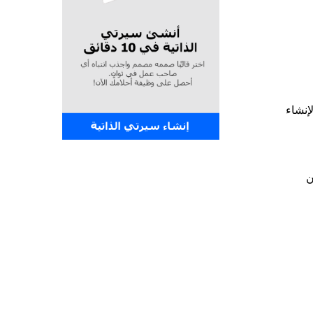
إنشاء
من