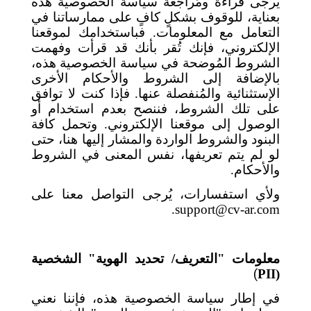
يُرجى قراءة ومُراجعة سياسة الخصوصية هذه
بعناية، للوقوف بشكلٍ كافٍ على ممارساتنا في
التعامل مع المعلومات. فباستخدامك لموقعنا
الإلكتروني، فإنك تُقر بأنك قد قرأت وفهمت
الشروط المُوضحة في سياسة الخصوصية هذه،
بالإضافة إلى الشروط والأحكام الأخرى
الإستثنائية والمُنفصلة عنها. فإذا كنت لا توافق
على تلك الشروط، فننصح بعدم استخدام أو
الوصول إلى موقعنا الإلكتروني. وتحمل كافة
البنود والشروط الواردة والمشار إليها هنا، حتى
لو لم يتم تعريفها، نفس المعنى في الشروط
والأحكام.
ولأي استفسارات، يُرجى التواصل معنا على
.
support@cv-ar.com
معلومات "التعريف/ تحديد الهوية" الشخصية
)
PII
(
في إطار سياسة الخصوصية هذه، فإننا نعني