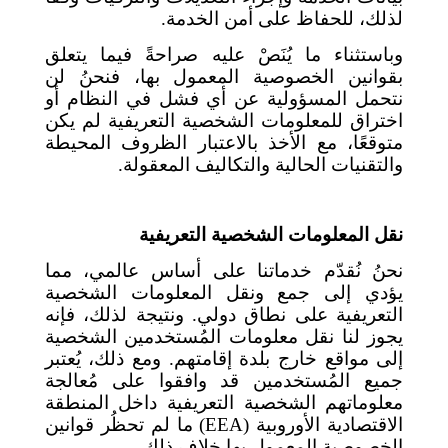
لذلك، للحفاظ على أمن الخدمة.
وباستثناء ما يُنَصْ عليه صراحةً فيما يتعلق
بقوانين الخصوصية المعمول بها، فنحنُ لن
نتحمل المسؤولية عن أي فشل في النظام أو
اختراق للمعلومات الشخصية التعريفية لم يكن
متوقعًا، مع الأخذ بالاعتبار الظروف المحيطة
والتقنيات الحالية والتكاليف المعقولة.
نقل المعلومات الشخصية التعريفية
نحنُ نُقدّم خدماتنا على أساس عالمي، مما
يؤدي إلى جمع ونقل المعلومات الشخصية
التعريفية على نطاق دولي. ونتيجة لذلك، فإنه
يجوز لنا نقل معلومات المُستخدمين الشخصية
إلى مواقع خارج بلدة إقامتهم. ومع ذلك، يُعتبر
جميع المُستخدمين قد وافقوا على مُعالجة
معلوماتهم الشخصية التعريفية داخل المنطقة
الاقتصادية الأوروبية (
EEA
)
ما لم تحظُر قوانين
الخصوصية المعمول بها خلاف ذلك.