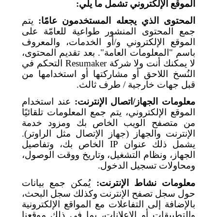
الموقع الإلكتروني تشمل ما يلي:
المحتوى الذي يجعله المستخدمون عامًا:
يتم
جمع المحتوى المنشور طواعية للعامّة على
الموقع الإلكتروني و/أو الخدمات، والمعروف
باسم "المعلومات العامة". بعد تقديم المحتوى،
لا يمكنك أنت ولا شركة
Resumaker
التحكم في
النُسخ اللاحق أو مشاركتها أو استخدامها من
قبل جهات خارجية / طرف ثالث.
معلومات الجهاز/اتصال الإنترنت:
عند استخدام
الموقع الإلكتروني، يتم جمع المعلومات تلقائيًا
من متصفح الويب الخاص بك ومزود خدمة
الإنترنت والجهاز (جهاز الإتصال مثل الراوتر).
يشمل ذلك عنوان
IP
الخاص بك، وتفاصيل
الجهاز، ونظام التشغيل، وتاريخ ووقت الوصول،
ومحاولات تسجيل الدخول.
معلومات نشاط الإنترنت:
يُمكن
جمع بيانات
حول سجل تصفح الإنترنت وكذلك سجل البحث،
بالإضافة إلى التفاعلات مع المواقع الإلكترونية
والتطبيقات أو الإعلانات، بما في ذلك موقعنا