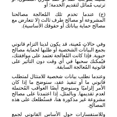
ترتيب مُماثل لتقديم الخدمة؛ أو
(ج) عندما تخدم تلك المُعالجة مصالحنا
المشروعة أو مصالح طرف ثالث (لا تتعارض مع
مصالح حماية بياناتك أو حقوقك الأساسية).
وفي حالاتٍ مُعينة، قد يكون لدينا التزام قانوني
بجمع البيانات الشخصية أو طلبها لحماية مصالح
حيوية. فإذا كانت المُعالجة تعتمد على موافقتك،
فيُمكنك سحبها في أي وقت دون التأثير على
قانونية المُعالجة السابقة.
وعندما نطلب بيانات شخصية للامتثال لمتطلب
قانوني ما أو تنفيذ عقد، سنوضح ما إذا كان
الأمر إلزاميًا وسنوضح أيضًا العواقب المُحتملة
لعدم تقديمها. وبالمثل، إذا اعتمدنا على مصالح
مشروعة غير مذكورة هنا، فسنُطلعك على هذه
المصالح.
وللاستفسارات حول الأساس القانوني لجمع