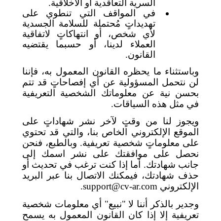
السرية التعاقدية أو الأخلاقية.
في المواقف التي تنطوي على
تهديداتٍ مُحتملة للسلامة الجسدية
لأي شخص، أو انتهاكاتٍ لاتفاقية
العملاء لدينا، أو حسبما يقتضيه
القانون.
وباستثناء ما يحظره القانون المعمول به، فإننا
لن نتحمل المسؤولية عن أي إفصاحاتٍ قد تتم
بحسن نية عن معلوماتك الشخصية التعريفية
في مثل هذه السياقات.
ويجوز لنا من وقتٍ لآخر نشر شهاداتٍ على
الموقع الإلكتروني الخاص بنا، والتي قد تحتوي
على معلوماتٍ شخصية تعريفية. وبالطبع، فنحن
نحصل على موافقتك على نشر اسمك إلى
جانب شهادتك. أما إذا كنت ترغب في تحديث أو
حذف شهادتك، فيمكنك الاتصال بنا عبر البريد
الإلكتروني
support@cv-ar.com
.
وجدير بالذكر أننا لا "نبيع" أي معلومات شخصية
تعريفية إلا إذا كان القانون المعمول به يسمح