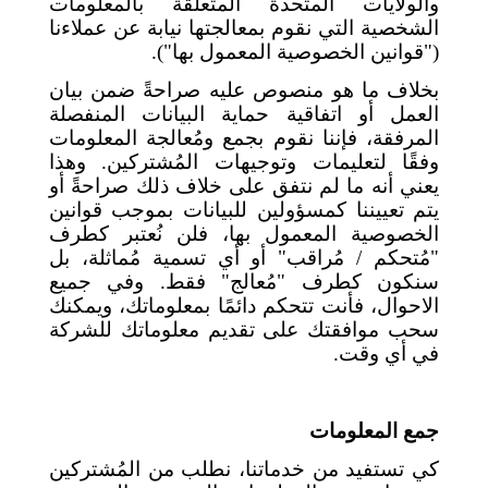
والولايات المتحدة المتعلقة بالمعلومات
الشخصية التي نقوم بمعالجتها نيابة عن عملاءنا
("قوانين الخصوصية المعمول بها").
بخلاف ما هو منصوص عليه صراحةً ضمن بيان
العمل أو اتفاقية حماية البيانات المنفصلة
المرفقة، فإننا نقوم بجمع ومُعالجة المعلومات
وفقًا لتعليمات وتوجيهات المُشتركين. وهذا
يعني أنه ما لم نتفق على خلاف ذلك صراحةً أو
يتم تعييننا كمسؤولين للبيانات بموجب قوانين
الخصوصية المعمول بها، فلن نُعتبر كطرف
"مُتحكم / مُراقب" أو أي تسمية مُماثلة، بل
سنكون كطرف "مُعالج" فقط. وفي جميع
الاحوال، فأنت تتحكم دائمًا بمعلوماتك، ويمكنك
سحب موافقتك على تقديم معلوماتك للشركة
في أي وقت.
جمع المعلومات
كي تستفيد من خدماتنا، نطلب من المُشتركين