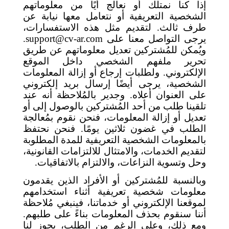
إذا كنا نمتلك أو نعالج أيًا من معلوماتهم
الشخصية التعريفية أو نتعامل معها نيابة عن
طرف ثالث. لتقديم مثل هذه الاستفسارات،
يرجى التواصل معنا على
support@cv-ar.com
.
ويُمكن للمُشتركين تعديل معلوماتهم عن طريق
تحرير ملفهم الشخصي داخل الموقع
الإلكتروني. ولطلبات إرجاع أو إزالة المعلومات
الشخصية، يرجى أيضًا إرسال بريد إلكتروني
على العنوان أعلاه. وجدير بالمُلاحظة أنه عند
تلقينا طلب من أحد المُشتركين بالوصول إلى أو
تعديل أو إزالة المعلومات، فنحن نقوم بمُعالجة
الطلب في غضون ثلاثين يومًا. فنحن نحتفظ
بالمعلومات الشخصية التعريفية للمدة المطلوبة
لتقديم الخدمات، والامتثال للالتزامات القانونية،
وحل وتسوية النزاعات، والالتزام بالاتفاقيات.
وبالنسبة للمُشتركين أو الأفراد الذين يقدمون
معلومات شخصية تعريفية أثناء استخدامهم
لموقعنا الإلكتروني أو خدماتنا، فينبغي مُلاحظة
أننا سنقوم بحذف المعلومات بناءً على طلبهم.
ومع ذلك، وعلى الرغم من الطلب، يجوز لنا