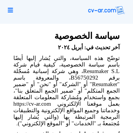
سياسة الخصوصية
آخر تحديث في: أبريل ٢٠٢٤
توضّح هذه السياسة، والتي يُشار إليها أيضًا
باسم سياسة الخصوصية، كيفية قيام شركة
Resumaker S.L
،
وهي شركة إسبانية مُسجّلة
برقم
B56750292
،
والمعروفة باسم
"
Resumaker
"
أو "الشركة" أو "نحن" أو "ضمير
الجمع المتكلم" أو "ضمير الجمع المتعلق بنا"،
بجمع واستخدام ومُشاركة المعلومات المتعلقة
بعمل موقعنا الإلكتروني
https://cv-ar.com
وخدماتنا وجميع المواقع الإلكترونية والتطبيقات
البرمجية المرتبطة بها (والتي يُشار إليها
مُجتمعةً بـ "الخدمات" أو "الموقع الإلكتروني").