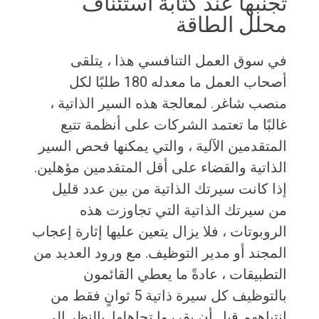
تجنبها عند كتابة استئناف
محلل الطاقة
في سوق العمل التنافسي هذا ، يتلقى
أصحاب العمل ما معدله 180 طلبًا لكل
منصب شاغر. لمعالجة هذه السير الذاتية ،
غالبًا ما تعتمد الشركات على أنظمة تتبع
المتقدمين الآلية ، والتي يمكنها فحص السير
الذاتية والقضاء على أقل المتقدمين مؤهلين.
إذا كانت سيرتك الذاتية من بين عدد قليل
من سيرتك الذاتية التي تجاوزت هذه
الروبوتات ، فلا يزال يتعين عليها إثارة إعجاب
المجند أو مدير التوظيف. مع ورود العديد من
التطبيقات ، عادةً ما يعطي القائمون
بالتوظيف كل سيرة ذاتية 5 ثوانٍ فقط من
انتباههم قبل أن يقرروا تجاهلها. بالنظر إلى