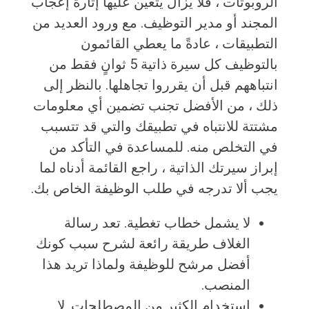
الروبوتات ، فلا يزال يتعين عليها إثارة إعجاب
المجند أو مدير التوظيف. مع ورود العديد من
التطبيقات ، عادةً ما يعطي القائمون
بالتوظيف كل سيرة ذاتية 5 ثوانٍ فقط من
انتباههم قبل أن يقرروا تجاهلها. بالنظر إلى
ذلك ، من الأفضل تجنب تضمين أي معلومات
مشتتة للانتباه في تطبيقك والتي قد تتسبب
في التخلص منه. للمساعدة في التأكد من
إبراز سيرتك الذاتية ، راجع القائمة أدناه لما
يجب ألا تدرجه في طلب الوظيفة الخاص بك.
لا يشمل خطاب تغطية. تعد رسالة
الغلاف طريقة رائعة لشرح سبب كونك
أفضل مرشح للوظيفة ولماذا تريد هذا
المنصب.
استخدام الكثير من المصطلحات. لا