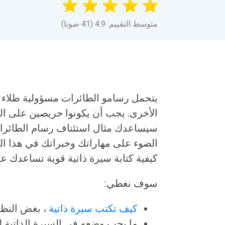
متوسط التقييم: 4.9 (41 صوتا)
يتحمل رسامو الطائرات مسؤولية طلاء ا
الأخرى. يجب أن يكونوا حريصين على الت
سيساعدك مثال استئناف رسام الطائرات 
الضوء على مهاراتك وخبراتك في هذا ال
كيفية كتابة سيرة ذاتية قوية تساعدك عل
سوف نغطي:
كيف تكتب سيرة ذاتية
، بغض النظ
ما يجب وضعه في السيرة الذاتية لت