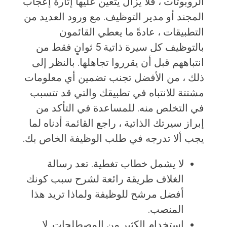
الروبوتات ، فلا يزال يتعين عليها إثارة إعجاب
المجند أو مدير التوظيف. مع ورود العديد من
التطبيقات ، عادةً ما يعطي القائمون
بالتوظيف كل سيرة ذاتية 5 ثوانٍ فقط من
انتباههم قبل أن يقرروا تجاهلها. بالنظر إلى
ذلك ، من الأفضل تجنب تضمين أي معلومات
مشتتة للانتباه في تطبيقك والتي قد تتسبب
في التخلص منه. للمساعدة في التأكد من
إبراز سيرتك الذاتية ، راجع القائمة أدناه لما
يجب ألا تدرجه في طلب الوظيفة الخاص بك.
لا يشمل خطاب تغطية. تعد رسالة
الغلاف طريقة رائعة لشرح سبب كونك
أفضل مرشح للوظيفة ولماذا تريد هذا
المنصب.
استخدام الكثير من المصطلحات. لا